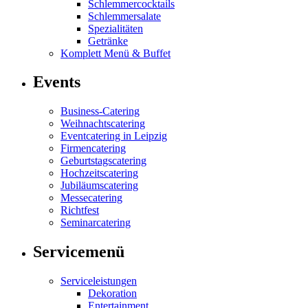
Schlemmercocktails
Schlemmersalate
Spezialitäten
Getränke
Komplett Menü & Buffet
Events
Business-Catering
Weihnachtscatering
Eventcatering in Leipzig
Firmencatering
Geburtstagscatering
Hochzeitscatering
Jubiläumscatering
Messecatering
Richtfest
Seminarcatering
Servicemenü
Serviceleistungen
Dekoration
Entertainment