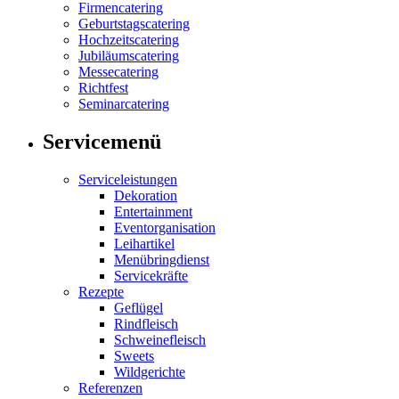
Firmencatering
Geburtstagscatering
Hochzeitscatering
Jubiläumscatering
Messecatering
Richtfest
Seminarcatering
Servicemenü
Serviceleistungen
Dekoration
Entertainment
Eventorganisation
Leihartikel
Menübringdienst
Servicekräfte
Rezepte
Geflügel
Rindfleisch
Schweinefleisch
Sweets
Wildgerichte
Referenzen