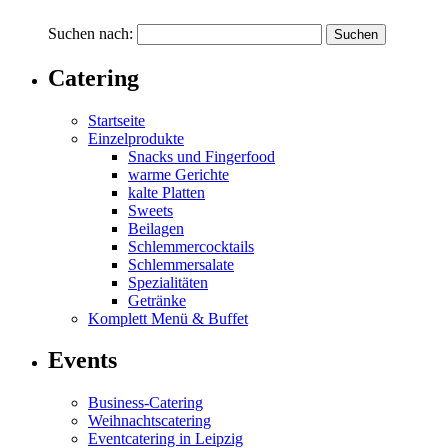
Suchen nach:
Catering
Startseite
Einzelprodukte
Snacks und Fingerfood
warme Gerichte
kalte Platten
Sweets
Beilagen
Schlemmercocktails
Schlemmersalate
Spezialitäten
Getränke
Komplett Menü & Buffet
Events
Business-Catering
Weihnachtscatering
Eventcatering in Leipzig